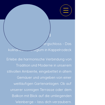
W
illkommen
im Zuckerbergschloss - Das
kulinarische Refugium in Kappelrodeck
Erlebe die harmonische Verbindung von
Tradition und Moderne in unserem
stilvollen Ambiente, eingebettet in altem
Gemäuer und umgeben von einer
weitläufigen Gartenanlagen. Ob auf
unserer sonnigen Terrasse oder dem
Balkon mit Blick auf die umliegenden
Weinberge – lass dich verzaubern.