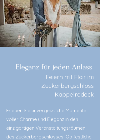
Eleganz für jeden Anlass
Feiern mit Flair im
Zuckerbergschloss
Kappelrodeck
Erleben Sie unvergessliche Momente
voller Charme und Eleganz in den
einzigartigen Veranstaltungsräumen
des Zuckerbergschlosses. Ob festliche