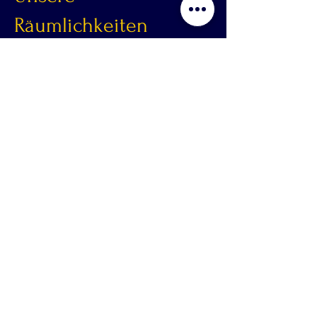
Räumlichkeiten
Gemäuer das Geschichten
erzählt
Blauer Saal
Königlich & alterwürdig
Der Blaue Saal, mit seinem königlichen
Ambiente und dem charmanten
Kachelofen, bietet die perfekte Kulisse
für feierliche Anlässe und festliche
Zusammenkünfte für bis zu 35
Personen. Die blauen Nuancen schaffen
eine Atmosphäre von Anmut und Stil.