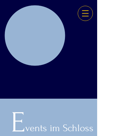
E
vents im Schloss