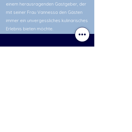
einem herausragenden Gastgeber, der
mit seiner Frau Vannessa den Gästen
immer ein unvergessliches kulinarisches
Erlebnis bieten möchte.
Was wir noch können
Restaurant Altes Schloss in
Baden-Baden
Seit Mai 2024 führen Vanessa und Jürgen