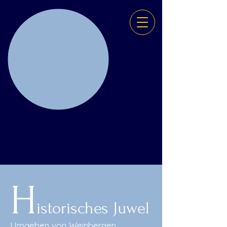
H
istorisches Juwel
Umgeben von Weinbergen